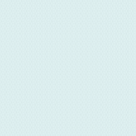
地址
彰化縣員林市員鹿路107號