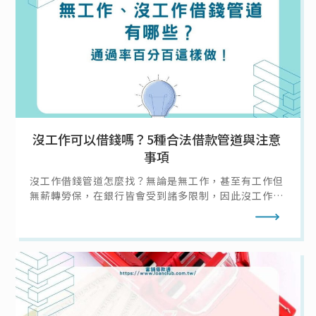
沒工作可以借錢嗎？5種合法借款管道與注意
事項
沒工作借錢管道怎麼找？無論是無工作，甚至有工作但
無薪轉勞保，在銀行皆會受到諸多限制，因此沒工作去
哪借錢大致只有幾種選擇：向親友借錢、信用卡預借現
閱讀全文
金、找當鋪借錢等等；不過無工作借錢該怎麼確保其他
條件符合、過件率高，且不會因為急需現金沒工作而讓
自己落入民間私人借貸陷阱呢？本篇就帶你了解沒工作
沒錢怎麼辦！