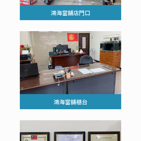
鴻海當舖店門口
鴻海當舖櫃台