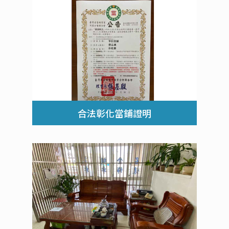
合法彰化當鋪證明