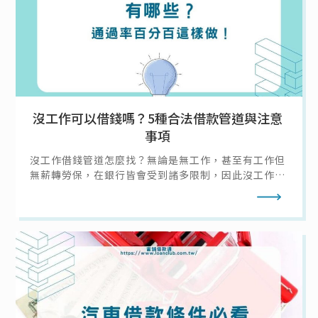
沒工作可以借錢嗎？5種合法借款管道與注意
事項
沒工作借錢管道怎麼找？無論是無工作，甚至有工作但
無薪轉勞保，在銀行皆會受到諸多限制，因此沒工作去
哪借錢大致只有幾種選擇：向親友借錢、信用卡預借現
閱讀全文
金、找當鋪借錢等等；不過無工作借錢該怎麼確保其他
條件符合、過件率高，且不會因為急需現金沒工作而讓
自己落入民間私人借貸陷阱呢？本篇就帶你了解沒工作
沒錢怎麼辦！