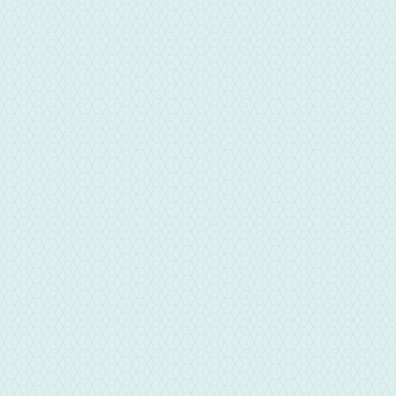
台中芫興當舖