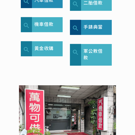
二胎借款
機車借款
手錶典當
黃金收購
軍公教借
款