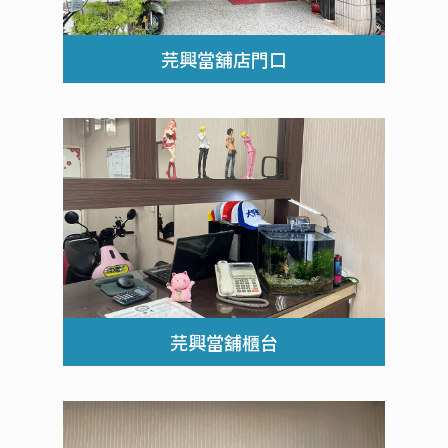
芫興當舖店門口
芫興當舖櫃台