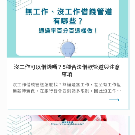
沒工作可以借錢嗎？5種合法借款管道與注意
事項
沒工作借錢管道怎麼找？無論是無工作，甚至有工作但
無薪轉勞保，在銀行皆會受到諸多限制，因此沒工作去
哪借錢大致只有幾種選擇：向親友借錢、信用卡預借現
閱讀全文
金、找當鋪借錢等等；不過無工作借錢該怎麼確保其他
條件符合、過件率高，且不會因為急需現金沒工作而讓
自己落入民間私人借貸陷阱呢？本篇就帶你了解沒工作
沒錢怎麼辦！