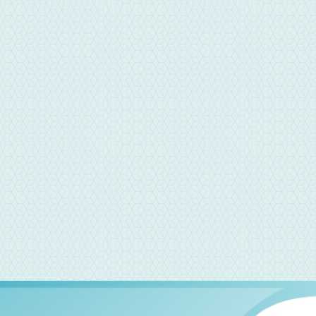
LINE聯繫
芫興當舖專員