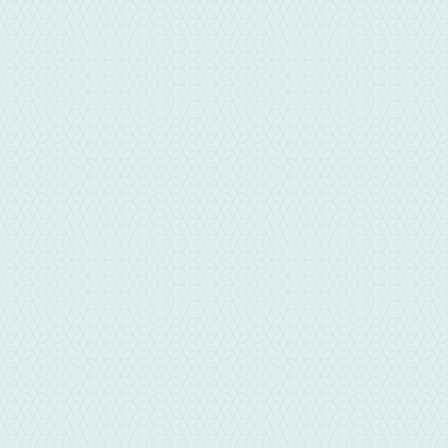
電話
04-22805151