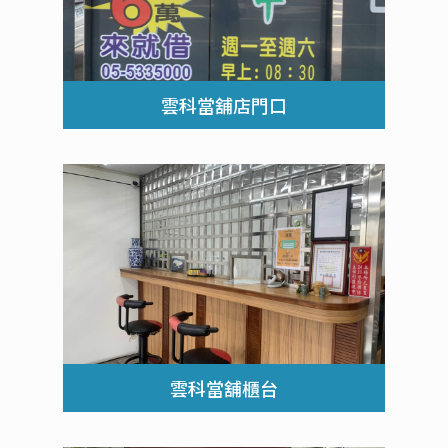
雲科當舖店門口
雲科當舖櫃台