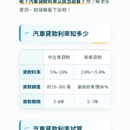
呢？汽車貸款利率又該怎麼算？
想了解更多
資訊，就接著看下去吧！
汽車貸款利率知多少
中古車貸款
新車貸款
原
貸款利率
5%-16%
2.6%～5.6%
6%
貸款額度
約10-300 萬
最高依車價90%
最高依
貸款期限
3-6年
5-7年
最
汽車貸款利率試算