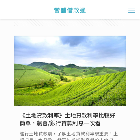
Categories
Tags
Authors
Show all
《土地貸款利率》土地貸款利率比較好
簡單，農會/銀行貸款利息一次看
進行土地貸款前，了解土地貸款利率很重要！上
網搜尋土地貸款，發現無從辨別真假的土地貸款