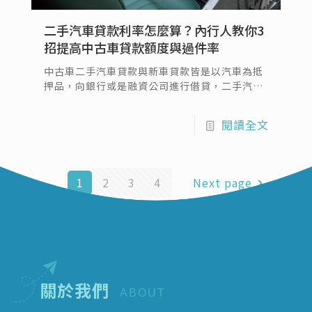
二手汽車貸款利率怎麼算？內行人教你3
招提高中古車貸款額度與過件率
中古車二手汽車貸款與新車貸款皆是以汽車為抵
押品，向銀行或是融資公司進行借貸，二手汽車
是以議價的方式買賣，甚至是車款、車況等因素
都會影響二手汽車之價格，因此市場上的價格不
閱讀全文
像購買新車達到統一。借款人的信用狀況、薪資
轉帳、勞健保及還款意願等條件，是評估中古車
貸款的重大條件。
1
2
3
4
Next page
關於我們
ABOUT