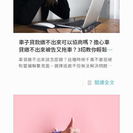
車子貸款繳不出來可以協商嗎？擔心車
貸繳不出來被告又拖車？3招教你輕鬆解
決舊債
車貸繳不出來該怎麼辦？這種時候千萬不要拒絕
和當鋪聯繫見面，選擇逃避不但無法解決問題還
可能讓事態更嚴重，甚至嚴重者還會違法，絕對
不要以身試法。當車貸繳不出來時可以賣車、做
閱讀全文
貸款整合或向當鋪借款，或是如實告知借款方，
將您的困難和遇到的難關坦白地告知當鋪專員，
相信當鋪在您坦然告知時也可以給予體諒，適度
調整您的還款方案，放寬…