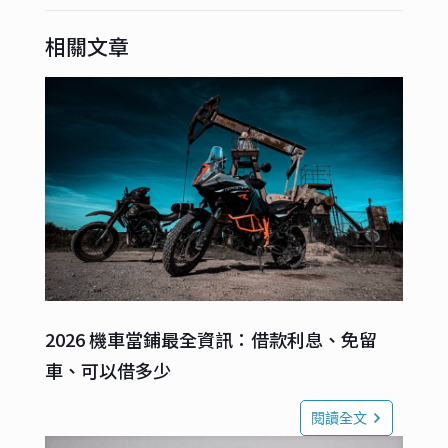
相關文章
2026 機車當鋪最全資訊：借款利息、免留
車、可以借多少
閱讀全文