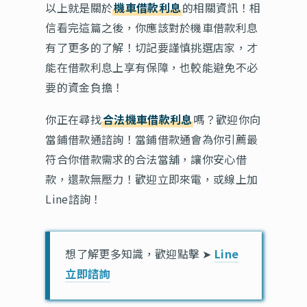
以上就是關於
機車借款利息
的相關資訊！相
信看完這篇之後，你應該對於機車借款利息
有了更多的了解！切記要謹慎挑選店家，才
能在借款利息上享有保障，也較能避免不必
要的資金負擔！
你正在尋找
合法機車借款利息
嗎？歡迎你向
當鋪借款通諮詢！當鋪借款通會為你引薦最
符合你借款需求的合法當舖，讓你安心借
款，還款無壓力！歡迎立即來電，或線上加
Line諮詢！
想了解更多知識，歡迎點擊 ➤
Line
立即諮詢