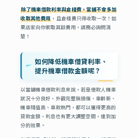
除了機車借款利率與倉棧費，當鋪不會多加
收取其他費用
，且倉棧費只得收取一次！如
果店家向你索取其餘費用，請務必詢問清
楚！
如何降低機車借貸利率、
提升機車借款金額呢？
以當舖機車借款利息來說，若是借款人機車
狀況十分良好，外觀完整無損傷、車齡新、
機車殘值高、車款熱門，都可以獲得更高的
貸款金額，利息也有更大調整空間，達到加
分的效果。