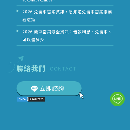
2026 免留車當鋪資訊，想知道免留車當舖推薦
看這篇
2026 機車當鋪最全資訊：借款利息、免留車、
可以借多少
聯絡我們
CONTACT
立即諮詢