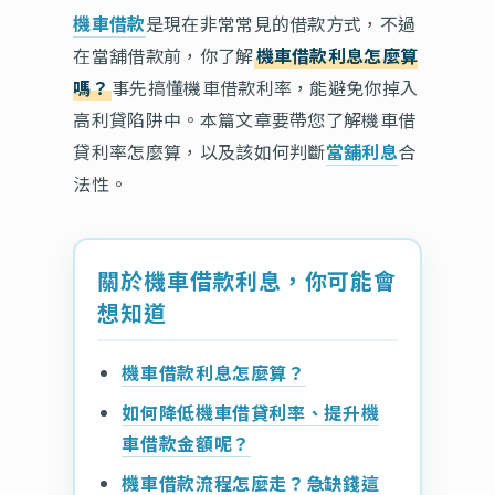
機車借款
是現在非常常見的借款方式，不過
在當舖借款前，你了解
機車借款利息怎麼算
嗎？
事先搞懂機車借款利率，能避免你掉入
高利貸陷阱中。本篇文章要帶您了解機車借
貸利率怎麼算，以及該如何判斷
當舖利息
合
法性。
關於機車借款利息，你可能會
想知道
機車借款利息怎麼算？
如何降低機車借貸利率、提升機
車借款金額呢？
機車借款流程怎麼走？急缺錢這