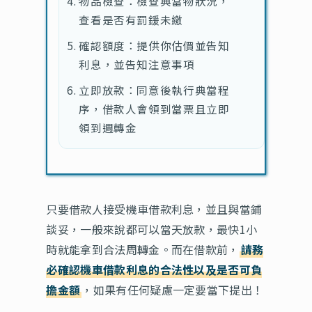
物品檢查：檢查典當物狀況，
查看是否有罰鍰未繳
確認額度：提供你估價並告知
利息，並告知注意事項
立即放款：同意後執行典當程
序，借款人會領到當票且立即
領到週轉金
只要借款人接受機車借款利息，並且與當鋪
談妥，一般來說都可以當天放款，最快1小
時就能拿到合法周轉金。而在借款前，
請務
必確認機車借款利息的合法性以及是否可負
擔金額
，如果有任何疑慮一定要當下提出！