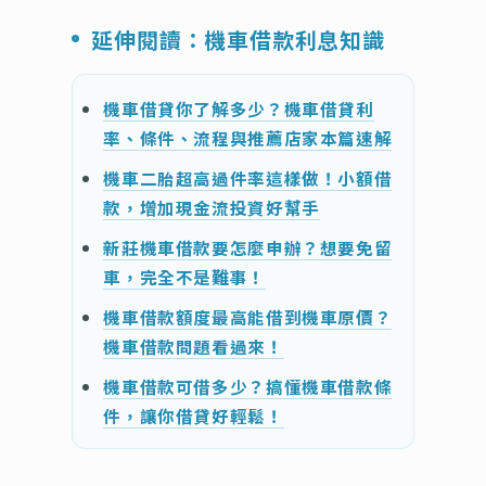
延伸閱讀：機車借款利息知識
機車借貸你了解多少？機車借貸利
率、條件、流程與推薦店家本篇速解
機車二胎超高過件率這樣做！小額借
款，增加現金流投資好幫手
新莊機車借款要怎麼申辦？想要免留
車，完全不是難事！
機車借款額度最高能借到機車原價？
機車借款問題看過來！
機車借款可借多少？搞懂機車借款條
件，讓你借貸好輕鬆！