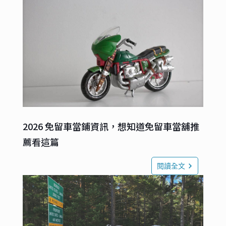
2026 免留車當鋪資訊，想知道免留車當舖推
薦看這篇
閱讀全文