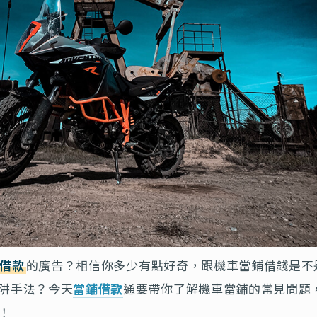
借款
的廣告？相信你多少有點好奇，跟機車當鋪借錢是不
阱手法？今天
當鋪借款
通要帶你了解機車當鋪的常見問題
！