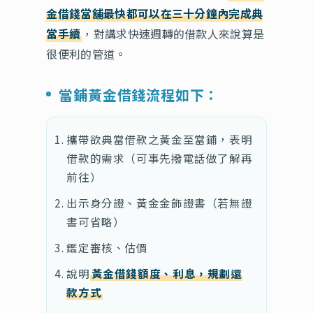
金借錢當舖最快都可以在三十分鐘內完成典
當手續
，對講求快速週轉的借款人來說算是
很便利的管道。
當鋪黃金借錢流程如下：
攜帶欲典當借款之黃金至當鋪，表明
借款的需求（可事先撥電話做了解再
前往）
出示身分證、黃金金飾證書（若無證
書可省略）
鑑定審核、估價
說明
黃金借錢額度、利息，規劃還
款方式