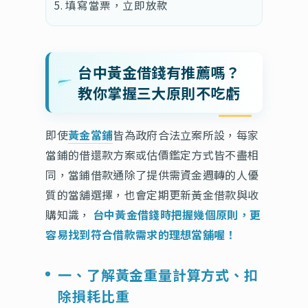
填寫當票，立即放款
台中黃金借錢有推薦嗎？
教你掌握三大原則不吃虧
即使
黃金當鋪
皆為政府合法立案所設，每家
當鋪的借還款方案或估價鑑定方式皆不盡相
同，當鋪借款通除了提供需資金週轉的人優
質的當舖選擇，也會定期更新黃金借款與收
購知識，
台中黃金借錢時把握幾個原則，更
容易找到符合借款需求的理想當舖喔！
一、了解黃金重量計算方式、扣
除損耗比重