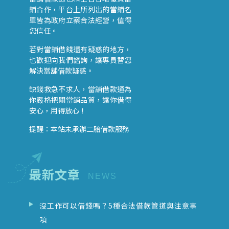
鋪合作，平台上所列出的當鋪名
單皆為政府立案合法經營，值得
您信任。
若對當鋪借錢還有疑惑的地方，
也歡迎向我們諮詢，讓專員替您
解決當舖借款疑惑。
缺錢救急不求人，當舖借款通為
你嚴格把關當鋪品質，讓你借得
安心，用得放心！
提醒：本站未承辦二胎借款服務
最新文章
沒工作可以借錢嗎？5種合法借款管道與注意事
項