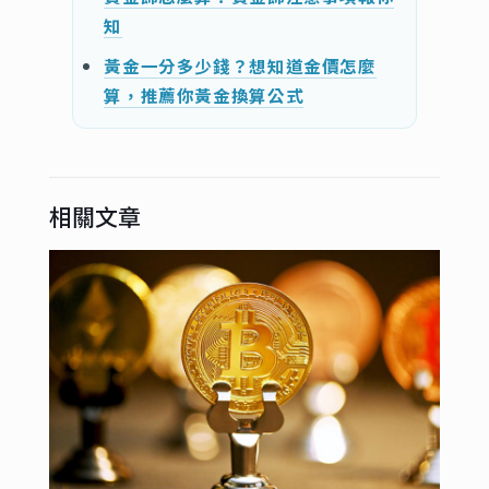
知
黃金一分多少錢？想知道金價怎麼
算，推薦你黃金換算公式
相關文章