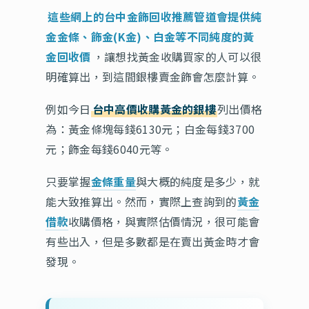
這些網上的台中金飾回收推薦管道會提供純
金金條、飾金(K金)、白金等不同純度的黃
金回收價
，讓想找黃金收購買家的人可以很
明確算出，到這間銀樓賣金飾會怎麼計算。
例如今日
台中高價收購黃金的銀樓
列出價格
為：黃金條塊每錢6130元；白金每錢3700
元；飾金每錢6040元等。
只要掌握
金條重量
與大概的純度是多少，就
能大致推算出。然而，實際上查詢到的
黃金
借款
收購價格，與實際估價情況，很可能會
有些出入，但是多數都是在賣出黃金時才會
發現。