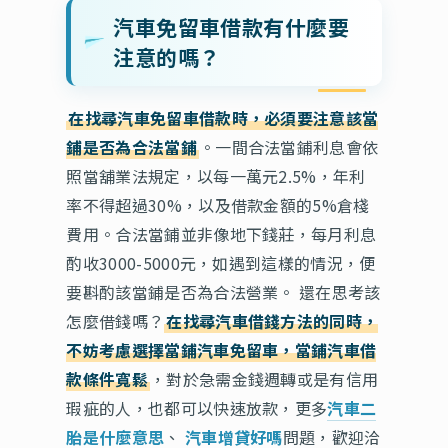
汽車免留車借款有什麼要
注意的嗎？
在找尋汽車免留車借款時，必須要注意該當
鋪是否為合法當鋪
。一間合法當鋪利息會依
照當舖業法規定，以每一萬元2.5%，年利
率不得超過30%，以及借款金額的5%倉棧
費用。合法當鋪並非像地下錢莊，每月利息
酌收3000-5000元，如遇到這樣的情況，便
要斟酌該當鋪是否為合法營業。 還在思考該
怎麼借錢嗎？
在找尋汽車借錢方法的同時，
不妨考慮選擇當鋪汽車免留車，當鋪汽車借
款條件寬鬆
，對於急需金錢週轉或是有信用
瑕疵的人，也都可以快速放款，更多
汽車二
胎是什麼意思
、
汽車增貸好嗎
問題，歡迎洽