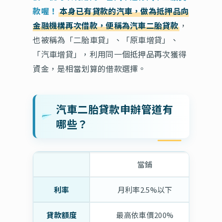
款喔！
本身已有貸款的汽車，做為抵押品向
金融機構再次借款，便稱為汽車二胎貸款
，
也被稱為「二胎車貸」、「原車增貸」、
「汽車增貸」，利用同一個抵押品再次獲得
資金，是相當划算的借款選擇。
汽車二胎貸款申辦管道有
哪些？
當鋪
利率
月利率2.5%以下
貸款額度
最高依車價200%
依車