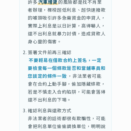
許多
汽車增貸
的風險都是找不肖業
者辦理，標榜超低利息、超快速撥款
的噱頭吸引許多急需資金的申貸人，
實際上利息是以日計算，高得嚇人，
還不出利息就暴力討債，造成貸款人
身心靈的傷害。
簽署文件前再三確認
不要輕易在借款合約上簽名，一定
要檢查每一個條款是否和當鋪專員和
您談定的條件一致
，非法業者可能
會在合約上動手腳，偷加隱藏條款，
若是不慎走入合約陷阱，可能會落得
還不出利息的下場。
確認利息與還款方式
非法業者的話術都很有欺騙性，可能
會把利息單位偷偷調換單位，明明說