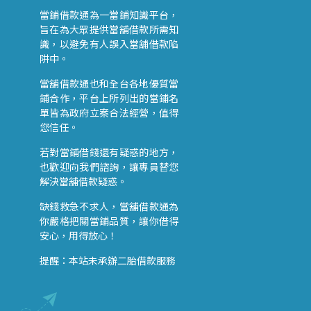
當鋪借款通為一當鋪知識平台，
旨在為大眾提供當舖借款所需知
識，以避免有人誤入當舖借款陷
阱中。
當舖借款通也和全台各地優質當
鋪合作，平台上所列出的當鋪名
單皆為政府立案合法經營，值得
您信任。
若對當鋪借錢還有疑惑的地方，
也歡迎向我們諮詢，讓專員替您
解決當舖借款疑惑。
缺錢救急不求人，當舖借款通為
你嚴格把關當鋪品質，讓你借得
安心，用得放心！
提醒：本站未承辦二胎借款服務