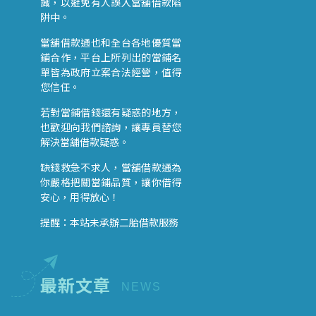
識，以避免有人誤入當舖借款陷
阱中。
當舖借款通也和全台各地優質當
鋪合作，平台上所列出的當鋪名
單皆為政府立案合法經營，值得
您信任。
若對當鋪借錢還有疑惑的地方，
也歡迎向我們諮詢，讓專員替您
解決當舖借款疑惑。
缺錢救急不求人，當舖借款通為
你嚴格把關當鋪品質，讓你借得
安心，用得放心！
提醒：本站未承辦二胎借款服務
最新文章