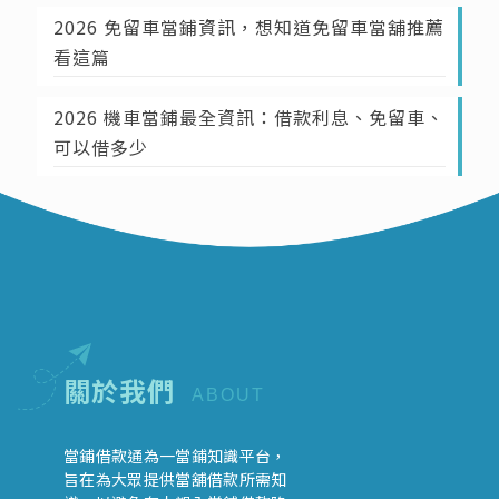
2026 免留車當鋪資訊，想知道免留車當舖推薦
看這篇
2026 機車當鋪最全資訊：借款利息、免留車、
可以借多少
關於我們
ABOUT
當鋪借款通為一當鋪知識平台，
旨在為大眾提供當舖借款所需知