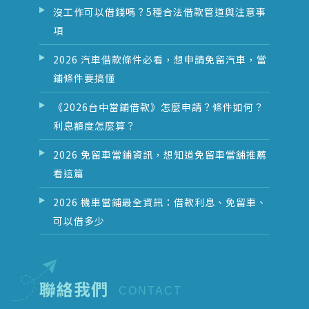
沒工作可以借錢嗎？5種合法借款管道與注意事
項
2026 汽車借款條件必看，想申請免留汽車，當
鋪條件要搞懂
《2026台中當鋪借款》怎麼申請？條件如何？
利息額度怎麼算？
2026 免留車當鋪資訊，想知道免留車當舖推薦
看這篇
2026 機車當鋪最全資訊：借款利息、免留車、
可以借多少
聯絡我們
CONTACT