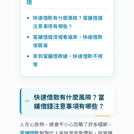
道
快速借款有什麼風險？當鋪借錢
注意事項有哪些？
當鋪借錢流程看過來，快速借款
很簡單
來到當舖借款通，快速借款不用
等
快速借款有什麼風險？當
鋪借錢注意事項有哪些？
人在心急時，總會不小心忽略了許多細節，
當鋪借款
對現代人來說是非常便利，但當鋪