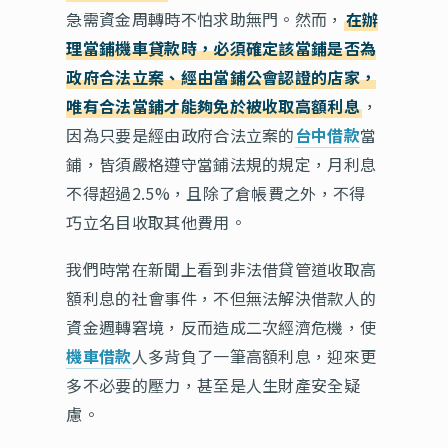
急需資金周轉時不怕求助無門。然而，
在辦
理當鋪機車貸款時，必須確定該當鋪是否為
政府合法立案、經由當鋪公會認證的店家，
唯有合法當鋪才能夠免於被收取高額利息
，
因為只要是經由政府合法立案的
台中借款
當
鋪，皆須嚴格遵守當鋪法規的規定，月利息
不得超過2.5%，且除了倉帳費之外，不得
巧立名目收取其他費用。
我們時常在新聞上看到非法借貸管道收取高
額利息的社會事件，不但無法解決借款人的
資金週轉窘境，反而造成二次經濟危機，使
機車借款
人多背負了一筆高額利息，迎來更
多不必要的壓力，甚至是人生財產安全疑
慮。