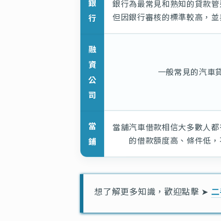
銀
銀行為最常見和熟知的貸款管
但因銀行審核的標準較高，並
行
融
資
一般常見的汽車
公
司
當
當舖汽車借款相信大多數人都
的借款額度高、條件低，
鋪
想了解更多知識，歡迎點擊 ➤
二